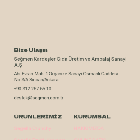
Bize Ulaşın
Seğmen Kardeşler Gıda Üretim ve Ambalaj Sanayi
A.Ş
Ahi Evran Mah. 1.Organize Sanayi Osmanlı Caddesi
No:3/A Sincan/Ankara
+90 312 267 55 10
destek@segmen.com.tr
ÜRÜNLERİMİZ
KURUMSAL
Segella Crunchy
HAKKIMIZDA