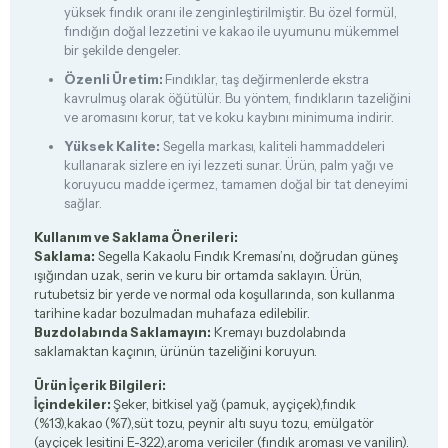
yüksek fındık oranı ile zenginleştirilmiştir. Bu özel formül,
fındığın doğal lezzetini ve kakao ile uyumunu mükemmel
bir şekilde dengeler.
Özenli Üretim:
Fındıklar, taş değirmenlerde ekstra
kavrulmuş olarak öğütülür. Bu yöntem, fındıkların tazeliğini
ve aromasını korur, tat ve koku kaybını minimuma indirir.
Yüksek Kalite:
Segella markası, kaliteli hammaddeleri
kullanarak sizlere en iyi lezzeti sunar. Ürün, palm yağı ve
koruyucu madde içermez, tamamen doğal bir tat deneyimi
sağlar.
Kullanım ve Saklama Önerileri:
Saklama:
Segella Kakaolu Fındık Kreması’nı, doğrudan güneş
ışığından uzak, serin ve kuru bir ortamda saklayın. Ürün,
rutubetsiz bir yerde ve normal oda koşullarında, son kullanma
tarihine kadar bozulmadan muhafaza edilebilir.
Buzdolabında Saklamayın:
Kremayı buzdolabında
saklamaktan kaçının, ürünün tazeliğini koruyun.
Ürün İçerik Bilgileri:
İçindekiler:
Şeker, bitkisel yağ (pamuk, ayçiçek),fındık
(%13),kakao (%7),süt tozu, peynir altı suyu tozu, emülgatör
(ayçiçek lesitini E-322),aroma vericiler (fındık aroması ve vanilin).