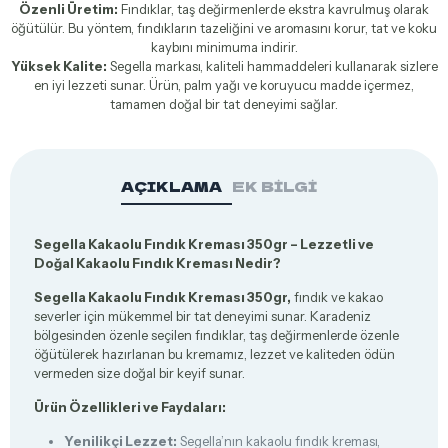
Özenli Üretim:
Fındıklar, taş değirmenlerde ekstra kavrulmuş olarak
öğütülür. Bu yöntem, fındıkların tazeliğini ve aromasını korur, tat ve koku
kaybını minimuma indirir.
Yüksek Kalite:
Segella markası, kaliteli hammaddeleri kullanarak sizlere
en iyi lezzeti sunar. Ürün, palm yağı ve koruyucu madde içermez,
tamamen doğal bir tat deneyimi sağlar.
AÇIKLAMA
EK BILGI
Segella Kakaolu Fındık Kreması 350gr – Lezzetli ve
Doğal Kakaolu Fındık Kreması Nedir?
Segella Kakaolu Fındık Kreması 350gr,
fındık ve kakao
severler için mükemmel bir tat deneyimi sunar. Karadeniz
bölgesinden özenle seçilen fındıklar, taş değirmenlerde özenle
öğütülerek hazırlanan bu kremamız, lezzet ve kaliteden ödün
vermeden size doğal bir keyif sunar.
Ürün Özellikleri ve Faydaları:
Yenilikçi Lezzet:
Segella’nın kakaolu fındık kreması,