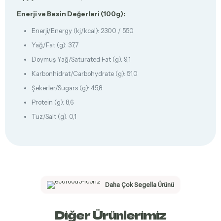
Enerji ve Besin Değerleri (100g):
Enerji/Energy (kj/kcal): 2300 / 550
Yağ/Fat (g): 37,7
Doymuş Yağ/Saturated Fat (g): 9,1
Karbonhidrat/Carbohydrate (g): 51,0
Şekerler/Sugars (g): 45,8
Protein (g): 8,6
Tuz/Salt (g): 0,1
Daha Çok Segella Ürünü
Diğer Ürünlerimiz