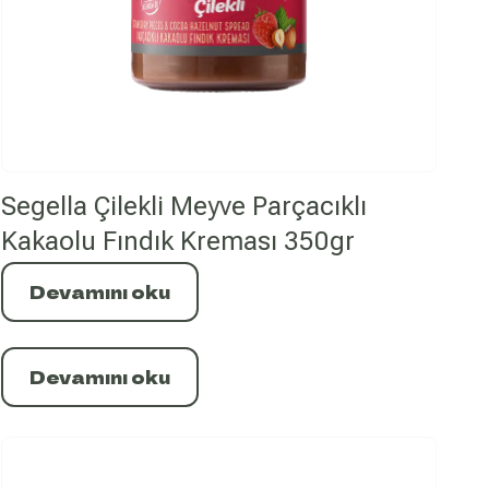
Segella Çilekli Meyve Parçacıklı
Kakaolu Fındık Kreması 350gr
Devamını oku
Devamını oku