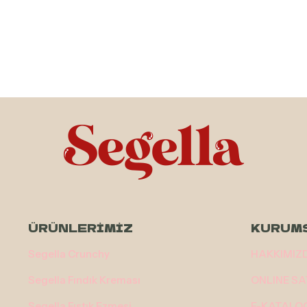
ÜRÜNLERİMİZ
KURUM
Segella Crunchy
HAKKIMIZ
Segella Fındık Kreması
ONLINE SA
Segella Fıstık Ezmesi
E-KATALO