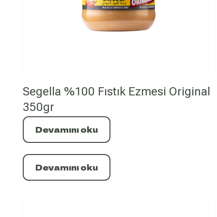
Segella %100 Fıstık Ezmesi Original
350gr
Devamını oku
Devamını oku