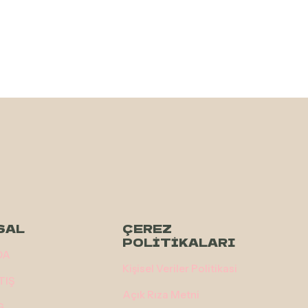
SAL
ÇEREZ
POLİTİKALARI
DA
Kişisel Veriler Politikasi
TIŞ
Açık Rıza Metni
G