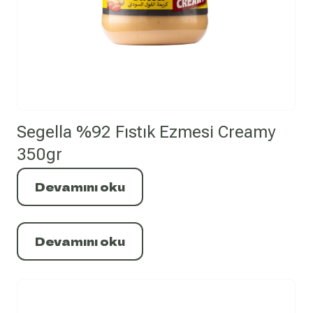
Segella %92 Fıstık Ezmesi Creamy
350gr
Devamını oku
Devamını oku