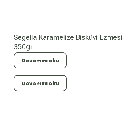
Segella Karamelize Bisküvi Ezmesi
350gr
Devamını oku
Devamını oku